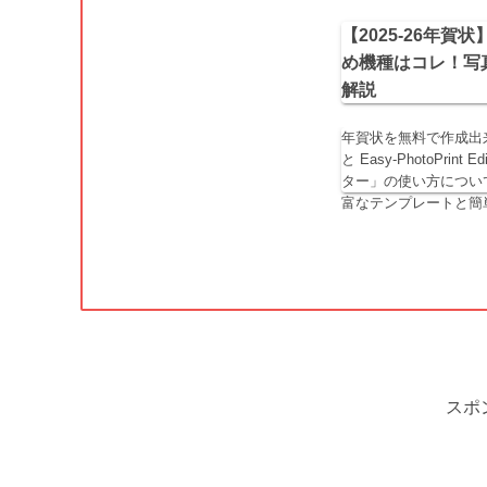
【2025-26年賀
め機種はコレ！写
解説
年賀状を無料で作成出来る、C
と Easy-PhotoPrin
ター」の使い方につい
富なテンプレートと簡単
スポ