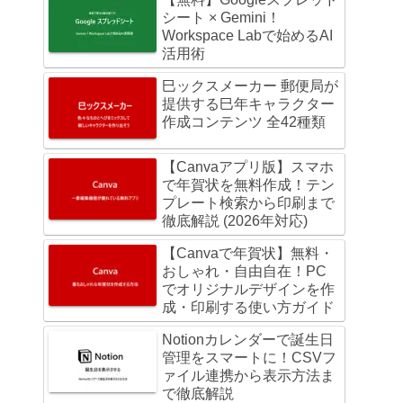
シート × Gemini！
Workspace Labで始めるAI
活用術
巳ックスメーカー 郵便局が
提供する巳年キャラクター
作成コンテンツ 全42種類
【Canvaアプリ版】スマホ
で年賀状を無料作成！テン
プレート検索から印刷まで
徹底解説 (2026年対応)
【Canvaで年賀状】無料・
おしゃれ・自由自在！PC
でオリジナルデザインを作
成・印刷する使い方ガイド
Notionカレンダーで誕生日
管理をスマートに！CSVフ
ァイル連携から表示方法ま
で徹底解説