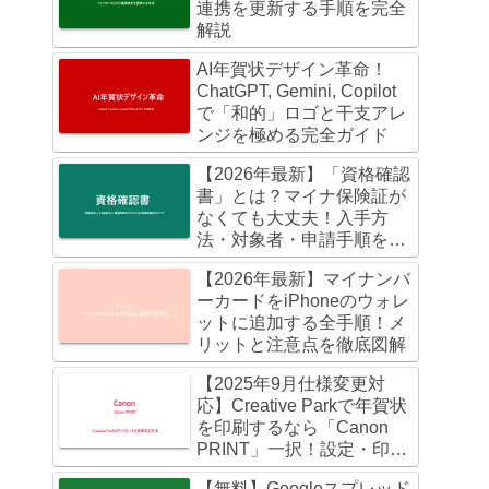
連携を更新する手順を完全
解説
AI年賀状デザイン革命！
ChatGPT, Gemini, Copilot
で「和的」ロゴと干支アレ
ンジを極める完全ガイド
【2026年最新】「資格確認
書」とは？マイナ保険証が
なくても大丈夫！入手方
法・対象者・申請手順を徹
底解説
【2026年最新】マイナンバ
ーカードをiPhoneのウォレ
ットに追加する全手順！メ
リットと注意点を徹底図解
【2025年9月仕様変更対
応】Creative Parkで年賀状
を印刷するなら「Canon
PRINT」一択！設定・印刷
まで迷わない完全ガイド
【無料】Googleスプレッド