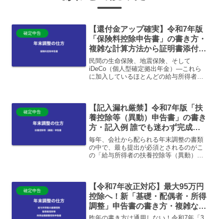
【還付金アップ確実】令和7年版
確定申告
「保険料控除申告書」の書き方・
複雑な計算方法から証明書添付ま
で完全ガイド
民間の生命保険、地震保険、そして
iDeCo（個人型確定拠出年金）—これら
に加入しているほとんどの給与所得者に
とって、「保険料控除申告書」は、年末
調整で税金を取り戻すための最重要書類
の一つです。「計算が面倒そう」「新・
【記入漏れ厳禁】令和7年版「扶
旧の区分が分からない」と...
確定申告
養控除等（異動）申告書」の書き
方・記入例 誰でも迷わず完成さ
せる簡単ガイド
毎年、会社から配られる年末調整の書類
の中で、最も提出が必須とされるのがこ
の「給与所得者の扶養控除等（異動）申
告書」です。「扶養家族がいないから関
係ない」と思っていませんか？ 実は、こ
の申告書は、配偶者や扶養親族の有無に
【令和7年改正対応】最大95万円
かかわらず、すべての給...
確定申告
控除へ！新「基礎・配偶者・所得
調整」申告書の書き方・複雑な計
算も迷わない完全ガイド
昨年の書き方は通用しない！令和7年「3