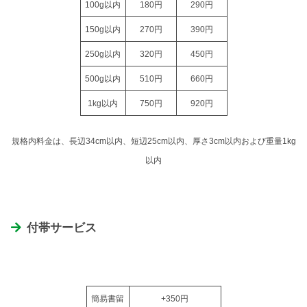
100g以内
180円
290円
150g以内
270円
390円
250g以内
320円
450円
500g以内
510円
660円
1kg以内
750円
920円
規格内
料金
は、長辺34cm以内、短辺25cm以内、厚さ3cm以内および重量1kg
以内
付帯サービス
簡易書留
+350円