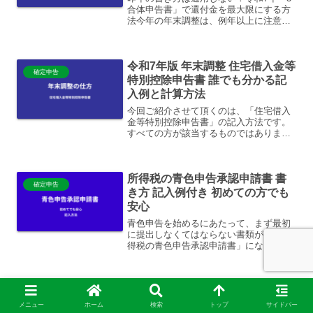
合体申告書」で還付金を最大限にする方
法今年の年末調整は、例年以上に注意が
必要です。特に、この「給与所得者の基
礎控除申告書・配偶者控除等申告書・所
得金額調整控除申告書」は、令和7年度税
令和7年版 年末調整 住宅借入金等
制改正により、記入方...
確定申告
特別控除申告書 誰でも分かる記
入例と計算方法
今回ご紹介させて頂くのは、「住宅借入
金等特別控除申告書」の記入方法です。
すべての方が該当するものではありませ
んので、簡潔に記載させて頂いておりま
す。また、令和7年度に住宅を購入された
方は、年末調整ではなく、確定申告を行
所得税の青色申告承認申請書 書
う必要がありますので、...
確定申告
き方 記入例付き 初めての方でも
安心
青色申告を始めるにあたって、まず最初
に提出しなくてはならない書類が、「所
得税の青色申告承認申請書」になりま
す。提出する時期は、青色申告をしよう
とする時期により違いはありますが、こ
の申請書を提出しない限りは、「青色申
【2026年最新】確定申告をスマ
告」を始めることは出来ませ...
確定申告
ホで完結！iPhoneのマイナンバ
メニュー
ホーム
検索
トップ
サイドバー