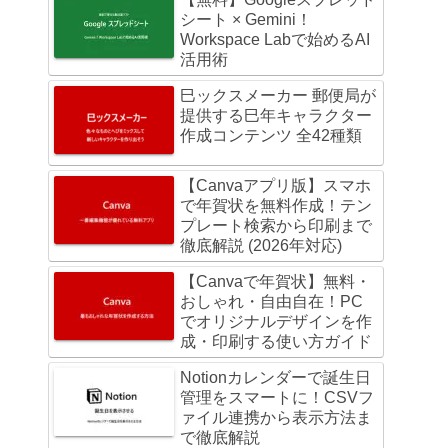
シート × Gemini！
Workspace Labで始めるAI
活用術
巳ックスメーカー 郵便局が
提供する巳年キャラクター
作成コンテンツ 全42種類
【Canvaアプリ版】スマホ
で年賀状を無料作成！テン
プレート検索から印刷まで
徹底解説 (2026年対応)
【Canvaで年賀状】無料・
おしゃれ・自由自在！PC
でオリジナルデザインを作
成・印刷する使い方ガイド
Notionカレンダーで誕生日
管理をスマートに！CSVフ
ァイル連携から表示方法ま
で徹底解説