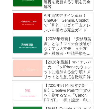
連携を更新する手順を完全
解説
AI年賀状デザイン革命！
ChatGPT, Gemini, Copilot
で「和的」ロゴと干支アレ
ンジを極める完全ガイド
【2026年最新】「資格確認
書」とは？マイナ保険証が
なくても大丈夫！入手方
法・対象者・申請手順を徹
底解説
【2026年最新】マイナンバ
ーカードをiPhoneのウォレ
ットに追加する全手順！メ
リットと注意点を徹底図解
【2025年9月仕様変更対
応】Creative Parkで年賀状
を印刷するなら「Canon
PRINT」一択！設定・印刷
まで迷わない完全ガイド
【無料】Googleスプレッド