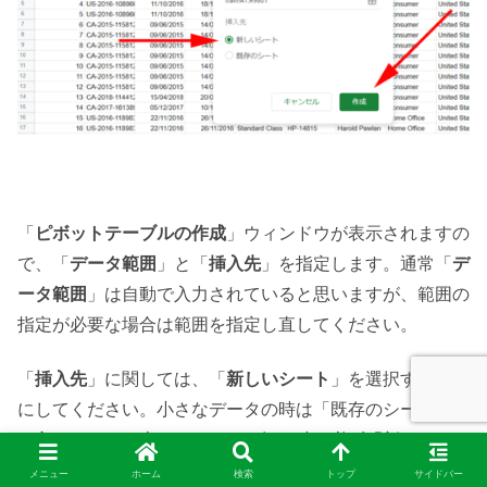
「
ピボットテーブルの作成
」ウィンドウが表示されますの
で、「
データ範囲
」と「
挿入先
」を指定します。通常「
デ
ータ範囲
」は自動で入力されていると思いますが、範囲の
指定が必要な場合は範囲を指定し直してください。
「
挿入先
」に関しては、「
新しいシート
」を選択するよう
にしてください。小さなデータの時は「既存のシート」で
も良いですが、大きなデータを扱う時は必ず「新しいシー
ト」を選ぶようにしてください。
メニュー
ホーム
検索
トップ
サイドバー