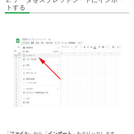
トする
「
ファイル
」から「
インポート
」をクリックします。